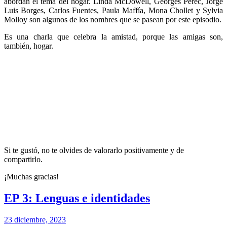
abordan el tema del hogar. Linda McDowell, Georges Perec, Jorge
Luis Borges, Carlos Fuentes, Paula Maffía, Mona Chollet y Sylvia
Molloy son algunos de los nombres que se pasean por este episodio.
Es una charla que celebra la amistad, porque las amigas son,
también, hogar.
Si te gustó, no te olvides de valorarlo positivamente y de
compartirlo.
¡Muchas gracias!
EP 3: Lenguas e identidades
23 diciembre, 2023